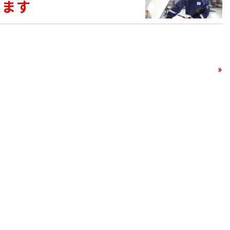
えます
»