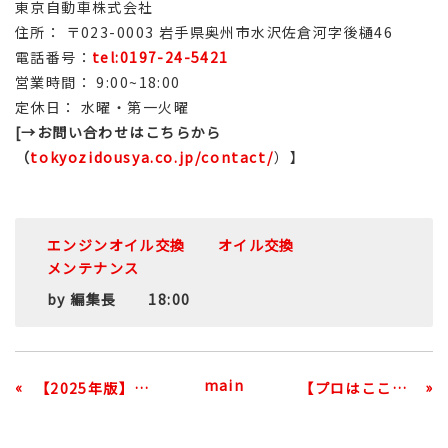
東京自動車株式会社
住所： 〒023-0003 岩手県奥州市水沢佐倉河字後樋46
電話番号：
tel:0197-24-5421
営業時間： 9:00~18:00
定休日： 水曜・第一火曜
[→お問い合わせはこちらから
（
tokyozidousya.co.jp/contact/
）】
エンジンオイル交換
オイル交換
メンテナンス
by
編集長
18:00
main
«
»
【2025年版】岩手・奥州市のスタッドレスタイヤ交換時期はいつ？プロが教える失敗しない冬準備
【プロはここを見る】中古車オークションの資料で、本当に良い車を見抜く3つのコツ