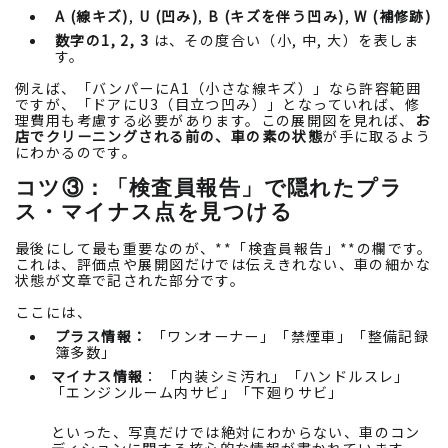
A (線キズ)
,
U (凹み)
,
B (キズを伴う凹み)
,
W (補修跡)
数字の1, 2, 3
は、その度合い（小, 中, 大）を表しま
す。
例えば、「バンパーにA1（小さな線キズ）」なら許容範囲
ですが、「ドアにU3（目立つ凹み）」となっていれば、修
理費用も考慮する必要があります。この展開図を見れば、
お
店でクリーニングされる前の、車の素の状態
が手に取るよう
にわかるのです。
コツ③：「検査員報告」で隠れたプラ
ス・マイナス点を見つける
最後にして最も重要なのが、**「検査員報告」**の欄です。
これは、評価点や展開図だけでは伝えきれない、車の細かな
状態が文章で記された部分です。
ここには、
プラス情報：
「ワンオーナー」「禁煙車」「整備記録
簿多数」
マイナス情報
： 「内装シミ汚れ」「ハンドルスレ」
「エンジンルーム内サビ」「下廻りサビ」
といった、写真だけでは絶対にわからない、車のコン