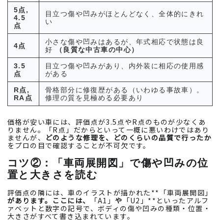
5点,
目立つ傷や凹みがほとんどなく、全体的にきれ
4.5
い
点
小さな傷や凹みはあるが、年式相応で状態は良
4点
好
（良質な中古車の中心）
3.5
目立つ傷や凹みがあり、内外装に相応の使用感
点
がある
R点,
骨格部分に修復歴がある（いわゆる事故車）。
RA点
修理の質を見極める必要あり
価格が安い車には、評価点が3.5点やR点のものが少なくあ
りません。「R点」だからといって一概に悪いわけではあり
ませんが、
どのような修理を、どのくらいの品質で行ったか
をプロの目で確認することが不可欠です。
コツ②：「車両展開図」で傷や凹みの位
置と大きさを読む
評価点の隣には、車のイラストが描かれた**「車両展開図」
があります。ここには、
「A1」
や
「U2」**といったアルフ
ァベットと数字の記号で、ボディの傷や凹みの種類・位置・
大きさがすべて書き込まれています。