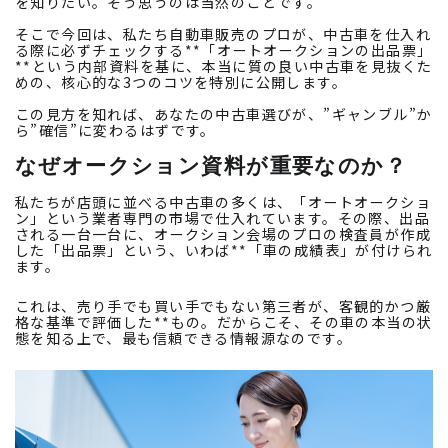
を知りたい。そう思うのは当然のことです。
そこで今回は、私たち自動車販売のプロが、中古車を仕入れ
る際に必ずチェックする**「オートオークションの出品票」
**という内部資料を基に、本当に質の良い中古車を見抜くた
めの、核心的な3つのコツを特別に公開します。
この見方を知れば、あなたの中古車選びが、”ギャンブル”か
ら”確信”に変わるはずです。
なぜオークション資料が重要なのか？
私たちが店頭に並べる中古車の多くは、「オートオークショ
ン」という業者専門の市場で仕入れています。その際、出品
される一台一台に、オークション会場のプロの検査員が作成
した「出品票」という、いわば**「車の成績表」が付けられ
ます。
これは、売り手でも買い手でもない第三者が、客観的かつ厳
格な基準で評価した**もの。だからこそ、その車の本当の状
態を知る上で、最も信頼できる情報源なのです。