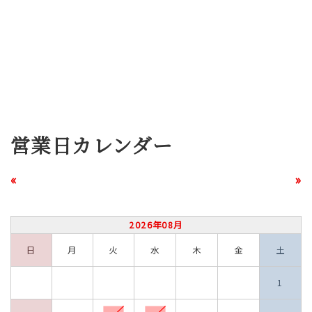
営業日カレンダー
«
»
2026年08月
日
月
火
水
木
金
土
1