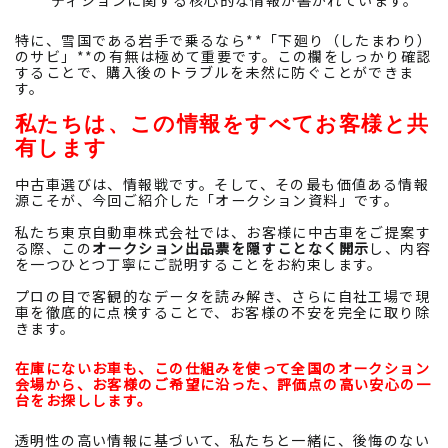
ディションに関する核心的な情報が書かれています。
特に、雪国である岩手で乗るなら**「下廻り（したまわり）
のサビ」**の有無は極めて重要です。この欄をしっかり確認
することで、購入後のトラブルを未然に防ぐことができま
す。
私たちは、この情報をすべてお客様と共
有します
中古車選びは、情報戦です。そして、その最も価値ある情報
源こそが、今回ご紹介した「オークション資料」です。
私たち東京自動車株式会社では、お客様に中古車をご提案す
る際、この
オークション出品票を隠すことなく開示
し、内容
を一つひとつ丁寧にご説明することをお約束します。
プロの目で客観的なデータを読み解き、さらに自社工場で現
車を徹底的に点検することで、お客様の不安を完全に取り除
きます。
在庫にないお車も、この仕組みを使って全国のオークション
会場から、お客様のご希望に沿った、評価点の高い安心の一
台をお探しします。
透明性の高い情報に基づいて、私たちと一緒に、後悔のない