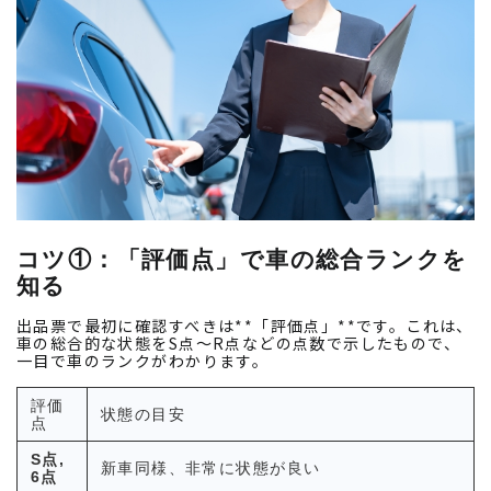
コツ①：「評価点」で車の総合ランクを
知る
出品票で最初に確認すべきは**「評価点」**です。これは、
車の総合的な状態をS点～R点などの点数で示したもので、
一目で車のランクがわかります。
評価
状態の目安
点
S点,
新車同様、非常に状態が良い
6点